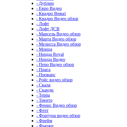
- Дублин
- Евро Видео
- Квадро Виват
- Квадро Видео обзор
- Лофт
- Лофт ДСВ
- Марсель Видео обзор
- Марта Видео обзор
- Мелисса Видео обзор
- Монца
- Ницца Royal
- Ницца Видео
- Перо Видео обзор
- Прага
- Прованс
- Ройс видео обзор
- Скала
- Сканди
- Терра
- Тренто
- Фенис Видео обзор
- Флэт
- Фортуна видео обзор
- Фрейм
- Фьюжн