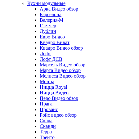
Кухни модульные
Арка Видео обзор
Барселона
Валерия-М
Глетчер
Дублин
Евро Видео
Квадро Виват
Квадро Видео обзор
Лофт
Лофт ДСВ
Марсель Видео обзор
Марта Видео обзор
Мелисса Видео обзор
Монца
Ницца Royal
Ницца Видео
Перо Видео обзор
Прага
Прованс
Ройс видео обзор
Скала
Сканди
Терра
Тренто