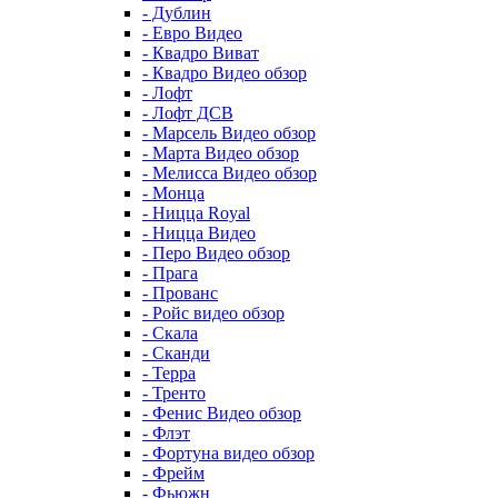
- Дублин
- Евро Видео
- Квадро Виват
- Квадро Видео обзор
- Лофт
- Лофт ДСВ
- Марсель Видео обзор
- Марта Видео обзор
- Мелисса Видео обзор
- Монца
- Ницца Royal
- Ницца Видео
- Перо Видео обзор
- Прага
- Прованс
- Ройс видео обзор
- Скала
- Сканди
- Терра
- Тренто
- Фенис Видео обзор
- Флэт
- Фортуна видео обзор
- Фрейм
- Фьюжн