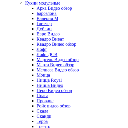
Кухни модульные
Арка Видео обзор
Барселона
Валерия-М
Глетчер
Дублин
Евро Видео
Квадро Виват
Квадро Видео обзор
Лофт
Лофт ДСВ
Марсель Видео обзор
Марта Видео обзор
Мелисса Видео обзор
Монца
Ницца Royal
Ницца Видео
Перо Видео обзор
Прага
Прованс
Ройс видео обзор
Скала
Сканди
Терра
Тренто