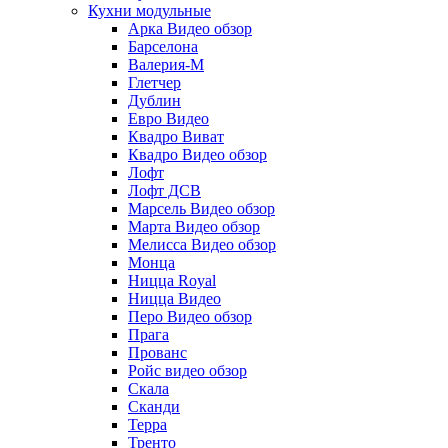
Кухни модульные
Арка Видео обзор
Барселона
Валерия-М
Глетчер
Дублин
Евро Видео
Квадро Виват
Квадро Видео обзор
Лофт
Лофт ДСВ
Марсель Видео обзор
Марта Видео обзор
Мелисса Видео обзор
Монца
Ницца Royal
Ницца Видео
Перо Видео обзор
Прага
Прованс
Ройс видео обзор
Скала
Сканди
Терра
Тренто