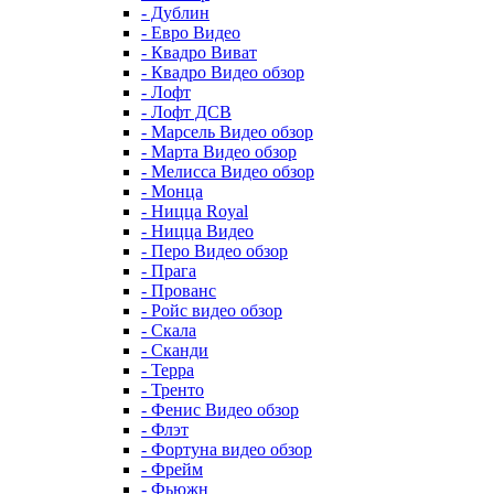
- Дублин
- Евро Видео
- Квадро Виват
- Квадро Видео обзор
- Лофт
- Лофт ДСВ
- Марсель Видео обзор
- Марта Видео обзор
- Мелисса Видео обзор
- Монца
- Ницца Royal
- Ницца Видео
- Перо Видео обзор
- Прага
- Прованс
- Ройс видео обзор
- Скала
- Сканди
- Терра
- Тренто
- Фенис Видео обзор
- Флэт
- Фортуна видео обзор
- Фрейм
- Фьюжн